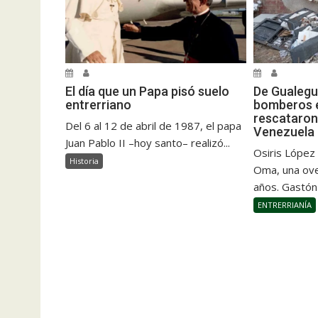
El día que un Papa pisó suelo
De Gualegu
entrerriano
bomberos e
rescataron
Del 6 al 12 de abril de 1987, el papa
Venezuela
Juan Pablo II –hoy santo– realizó...
Osiris López
Historia
Oma, una ove
años. Gastón
ENTRERRIANÍA