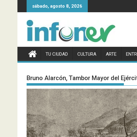
Saltar
sábado, agosto 8, 2026
al
contenido
TU CIUDAD
CULTURA
ARTE
ENTR
Bruno Alarcón, Tambor Mayor del Ejérci