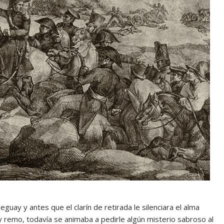
guay y antes que el clarín de retirada le silenciara el alma
y remo, todavía se animaba a pedirle algún misterio sabroso al