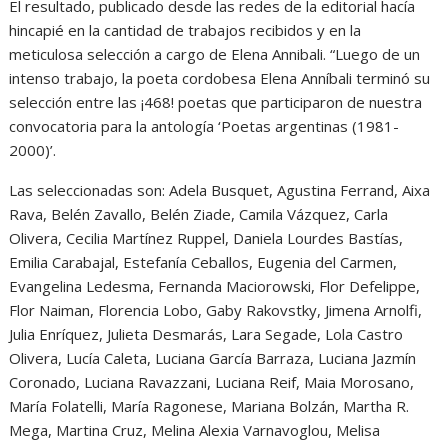
El resultado, publicado desde las redes de la editorial hacía
hincapié en la cantidad de trabajos recibidos y en la
meticulosa selección a cargo de Elena Annibali. “Luego de un
intenso trabajo, la poeta cordobesa Elena Anníbali terminó su
selección entre las ¡468! poetas que participaron de nuestra
convocatoria para la antología ‘Poetas argentinas (1981-
2000)’.
Las seleccionadas son: Adela Busquet, Agustina Ferrand, Aixa
Rava, Belén Zavallo, Belén Ziade, Camila Vázquez, Carla
Olivera, Cecilia Martínez Ruppel, Daniela Lourdes Bastías,
Emilia Carabajal, Estefanía Ceballos, Eugenia del Carmen,
Evangelina Ledesma, Fernanda Maciorowski, Flor Defelippe,
Flor Naiman, Florencia Lobo, Gaby Rakovstky, Jimena Arnolfi,
Julia Enríquez, Julieta Desmarás, Lara Segade, Lola Castro
Olivera, Lucía Caleta, Luciana García Barraza, Luciana Jazmín
Coronado, Luciana Ravazzani, Luciana Reif, Maia Morosano,
María Folatelli, María Ragonese, Mariana Bolzán, Martha R.
Mega, Martina Cruz, Melina Alexia Varnavoglou, Melisa