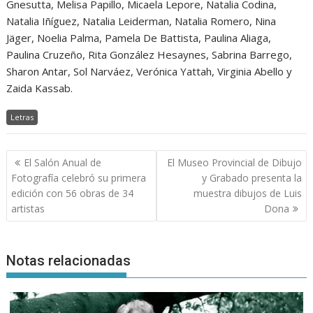
Gnesutta, Melisa Papillo, Micaela Lepore, Natalia Codina,
Natalia Iñíguez, Natalia Leiderman, Natalia Romero, Nina
Jäger, Noelia Palma, Pamela De Battista, Paulina Aliaga,
Paulina Cruzeño, Rita González Hesaynes, Sabrina Barrego,
Sharon Antar, Sol Narváez, Verónica Yattah, Virginia Abello y
Zaida Kassab.
Letras
Navegación
El Salón Anual de
El Museo Provincial de Dibujo
de
Fotografía celebró su primera
y Grabado presenta la
entradas
edición con 56 obras de 34
muestra dibujos de Luis
artistas
Dona
Notas relacionadas