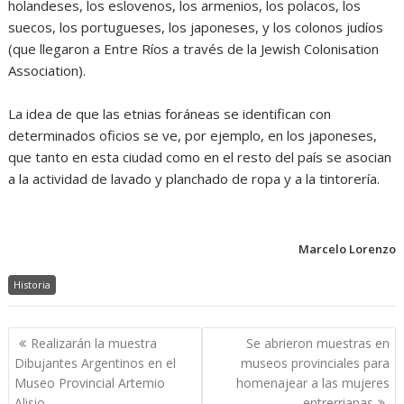
holandeses, los eslovenos, los armenios, los polacos, los
suecos, los portugueses, los japoneses, y los colonos judíos
(que llegaron a Entre Ríos a través de la Jewish Colonisation
Association).
La idea de que las etnias foráneas se identifican con
determinados oficios se ve, por ejemplo, en los japoneses,
que tanto en esta ciudad como en el resto del país se asocian
a la actividad de lavado y planchado de ropa y a la tintorería.
Marcelo Lorenzo
Historia
Navegación
Realizarán la muestra
Se abrieron muestras en
de
Dibujantes Argentinos en el
museos provinciales para
entradas
Museo Provincial Artemio
homenajear a las mujeres
Alisio
entrerrianas