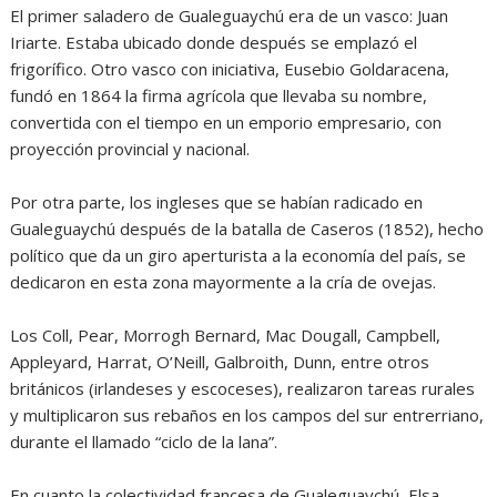
El primer saladero de Gualeguaychú era de un vasco: Juan
Iriarte. Estaba ubicado donde después se emplazó el
frigorífico. Otro vasco con iniciativa, Eusebio Goldaracena,
fundó en 1864 la firma agrícola que llevaba su nombre,
convertida con el tiempo en un emporio empresario, con
proyección provincial y nacional.
Por otra parte, los ingleses que se habían radicado en
Gualeguaychú después de la batalla de Caseros (1852), hecho
político que da un giro aperturista a la economía del país, se
dedicaron en esta zona mayormente a la cría de ovejas.
Los Coll, Pear, Morrogh Bernard, Mac Dougall, Campbell,
Appleyard, Harrat, O’Neill, Galbroith, Dunn, entre otros
británicos (irlandeses y escoceses), realizaron tareas rurales
y multiplicaron sus rebaños en los campos del sur entrerriano,
durante el llamado “ciclo de la lana”.
En cuanto la colectividad francesa de Gualeguaychú, Elsa