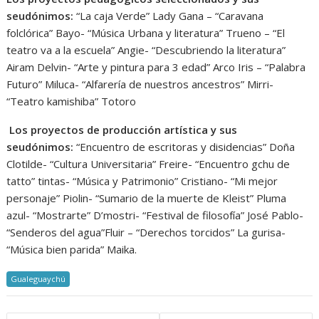
seudónimos:
“La caja Verde” Lady Gana – “Caravana
folclórica” Bayo- “Música Urbana y literatura” Trueno – “El
teatro va a la escuela” Angie- “Descubriendo la literatura”
Airam Delvin- “Arte y pintura para 3 edad” Arco Iris – “Palabra
Futuro” Miluca- “Alfarería de nuestros ancestros” Mirri-
“Teatro kamishiba” Totoro
Los proyectos de producción artística y sus
seudónimos:
“Encuentro de escritoras y disidencias” Doña
Clotilde- “Cultura Universitaria” Freire- “Encuentro gchu de
tatto” tintas- “Música y Patrimonio” Cristiano- “Mi mejor
personaje” Piolin- “Sumario de la muerte de Kleist” Pluma
azul- “Mostrarte” D’mostri- “Festival de filosofía” José Pablo-
“Senderos del agua”Fluir – “Derechos torcidos” La gurisa-
“Música bien parida” Maika.
Gualeguaychú