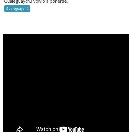
Gualeguaychú volvió a ponerse...
Gualeguaychú
.