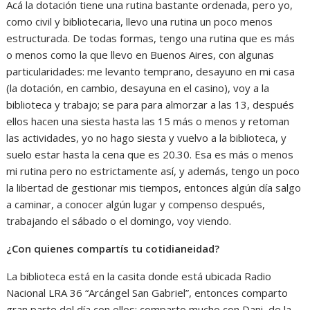
Acá la dotación tiene una rutina bastante ordenada, pero yo,
como civil y bibliotecaria, llevo una rutina un poco menos
estructurada. De todas formas, tengo una rutina que es más
o menos como la que llevo en Buenos Aires, con algunas
particularidades: me levanto temprano, desayuno en mi casa
(la dotación, en cambio, desayuna en el casino), voy a la
biblioteca y trabajo; se para para almorzar a las 13, después
ellos hacen una siesta hasta las 15 más o menos y retoman
las actividades, yo no hago siesta y vuelvo a la biblioteca, y
suelo estar hasta la cena que es 20.30. Esa es más o menos
mi rutina pero no estrictamente así, y además, tengo un poco
la libertad de gestionar mis tiempos, entonces algún día salgo
a caminar, a conocer algún lugar y compenso después,
trabajando el sábado o el domingo, voy viendo.
¿Con quienes compartís tu cotidianeidad?
La biblioteca está en la casita donde está ubicada Radio
Nacional LRA 36 “Arcángel San Gabriel”, entonces comparto
gran parte del día con ellos: comparto mucho con Dani, de la