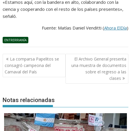
«Estamos aquí, con la bandera en alto, colaborando con la
ciencia y cooperando con el resto de los países presentes»,
señaló.
Fuente: Matías Daniel Venditti (
Ahora ElDía
)
ENTRERRIANÍA
Navegación
La comparsa Papelitos se
El Archivo General presenta
de
consagró campeona del
una muestra de documentos
entradas
Carnaval del País
sobre el regreso a las
clases
Notas relacionadas