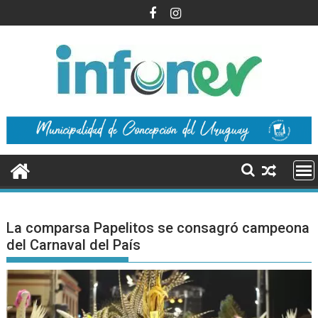
Saltar
al
contenido
La comparsa Papelitos se consagró campeona
del Carnaval del País