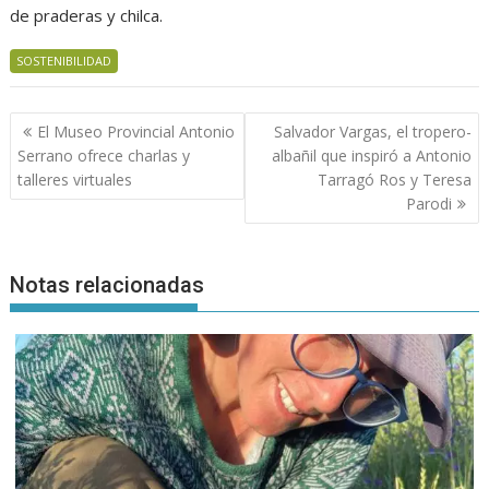
de praderas y chilca.
SOSTENIBILIDAD
Navegación
El Museo Provincial Antonio
Salvador Vargas, el tropero-
de
Serrano ofrece charlas y
albañil que inspiró a Antonio
entradas
talleres virtuales
Tarragó Ros y Teresa
Parodi
Notas relacionadas