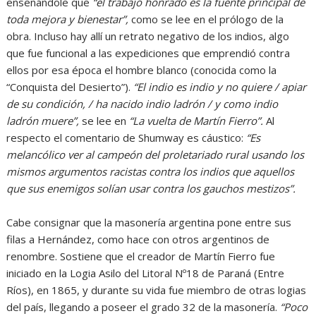
enseñándole que
“el trabajo honrado es la fuente principal de
toda mejora y bienestar”,
como se lee en el prólogo de la
obra. Incluso hay allí un retrato negativo de los indios, algo
que fue funcional a las expediciones que emprendió contra
ellos por esa época el hombre blanco (conocida como la
“Conquista del Desierto”).
“El indio es indio y no quiere / apiar
de su condición, / ha nacido indio ladrón / y como indio
ladrón muere”,
se lee en
“La vuelta de Martín Fierro”.
Al
respecto el comentario de Shumway es cáustico:
“Es
melancólico ver al campeón del proletariado rural usando los
mismos argumentos racistas contra los indios que aquellos
que sus enemigos solían usar contra los gauchos mestizos”.
Cabe consignar que la masonería argentina pone entre sus
filas a Hernández, como hace con otros argentinos de
renombre. Sostiene que el creador de Martín Fierro fue
iniciado en la Logia Asilo del Litoral Nº18 de Paraná (Entre
Ríos), en 1865, y durante su vida fue miembro de otras logias
del país, llegando a poseer el grado 32 de la masonería.
“Poco