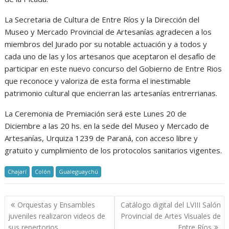
La Secretaria de Cultura de Entre Ríos y la Dirección del
Museo y Mercado Provincial de Artesanías agradecen a los
miembros del Jurado por su notable actuación y a todos y
cada uno de las y los artesanos que aceptaron el desafío de
participar en este nuevo concurso del Gobierno de Entre Rios
que reconoce y valoriza de esta forma el inestimable
patrimonio cultural que encierran las artesanías entrerrianas.
La Ceremonia de Premiación será este Lunes 20 de
Diciembre a las 20 hs. en la sede del Museo y Mercado de
Artesanías, Urquiza 1239 de Paraná, con acceso libre y
gratuito y cumplimiento de los protocolos sanitarios vigentes.
Chajarí
Colón
Gualeguaychú
Navegación
Orquestas y Ensambles
Catálogo digital del LVIII Salón
de
juveniles realizaron videos de
Provincial de Artes Visuales de
entradas
sus repertorios
Entre Ríos