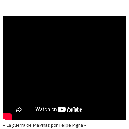
.
● La guerra de Malvinas por Felipe Pigna ●