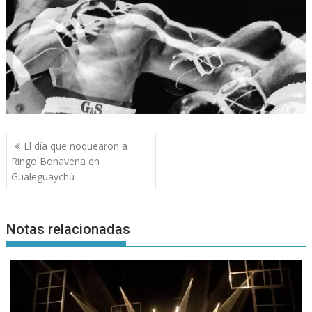
Navegación
El día que noquearon a
de
Ringo Bonavena en
entradas
Gualeguaychú
Notas relacionadas