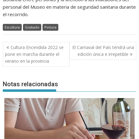
personal del Museo en materia de seguridad sanitaria durante
el recorrido.
Escultura
Grabado
Pintura
Navegación
Cultura Encendida 2022 se
El Carnaval del País tendrá una
de
pone en marcha durante el
edición única e irrepetible
entradas
verano en la provincia
Notas relacionadas