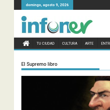
Saltar
domingo, agosto 9, 2026
al
contenido
TU CIUDAD
CULTURA
ARTE
ENTR
El Supremo libro