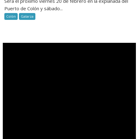
Será el próximo viernes 20 de febrero en la explanada del
Puerto de Colón y sábado...
Colón
Galarza
.