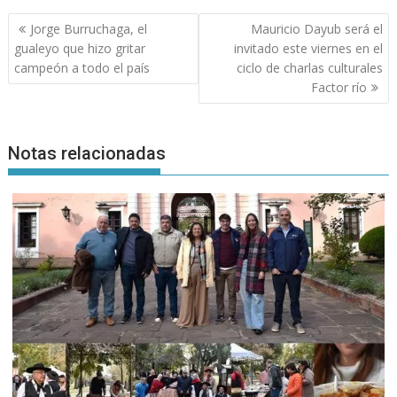
Navegación
Jorge Burruchaga, el
Mauricio Dayub será el
de
gualeyo que hizo gritar
invitado este viernes en el
entradas
campeón a todo el país
ciclo de charlas culturales
Factor río
Notas relacionadas