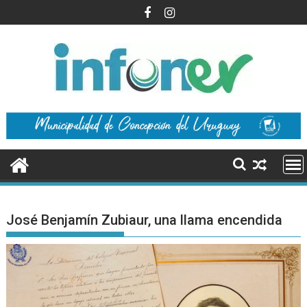
Saltar
al
contenido
José Benjamín Zubiaur, una llama encendida