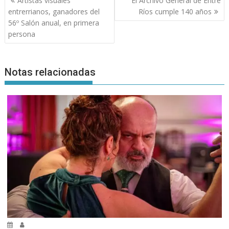
Artistas visuales
El Archivo General de Entre
de
entrerrianos, ganadores del
Ríos cumple 140 años
entradas
56º Salón anual, en primera
persona
Notas relacionadas