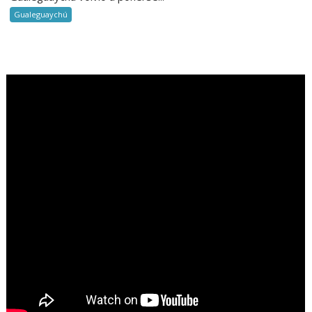
Gualeguaychú
.