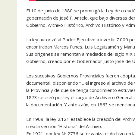
El 10 de junio de 1880 se promulgó la Ley de creación
gobernación de José F. Antelo, que bajo diversas de
Gobierno, Archivo Histórico, Archivo Histórico y Admi
La ley autorizó al Poder Ejecutivo a invertir 7.000 p
encontraban Marcos Funes, Luis Leguizamón y Manue
Sus orígenes se remontan a mediados del siglo XIX c
Gobierno, creado por el Gobernador Justo José de 
Los sucesivos Gobiernos Provinciales fueron adopt
documental, disponiendo “… el ingreso al archivo 
la Provincia y de que se tenga conocimiento estuvie
1873 se creó por ley el cargo de Archivero General
la documentación. Y antes aún, en 1863 se menciona 
En 1909, la ley 2.121 establece la creación del Archi
crea la sección “Historia” del Archivo.
En 1921, por ley Nº 2736 se organiza el Archivo en l