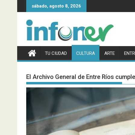
Saltar
sábado, agosto 8, 2026
al
contenido
TU CIUDAD
CULTURA
ARTE
ENTR
El Archivo General de Entre Ríos cumpl