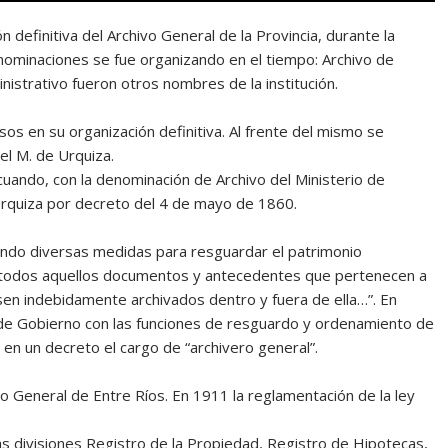
 definitiva del Archivo General de la Provincia, durante la
nominaciones se fue organizando en el tiempo: Archivo de
nistrativo fueron otros nombres de la institución.
esos en su organización definitiva. Al frente del mismo se
l M. de Urquiza.
uando, con la denominación de Archivo del Ministerio de
Urquiza por decreto del 4 de mayo de 1860.
ando diversas medidas para resguardar el patrimonio
de todos aquellos documentos y antecedentes que pertenecen a
sen indebidamente archivados dentro y fuera de ella…”. En
 de Gobierno con las funciones de resguardo y ordenamiento de
en un decreto el cargo de “archivero general”.
vo General de Entre Ríos. En 1911 la reglamentación de la ley
as divisiones Registro de la Propiedad, Registro de Hipotecas,