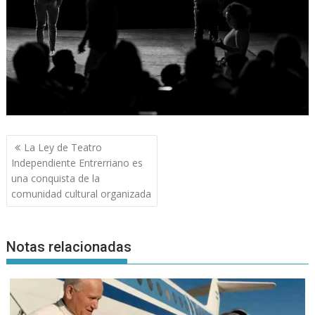
Navegación
La Ley de Teatro
de
Independiente Entrerriano es
entradas
una conquista de la
comunidad cultural organizada
Notas relacionadas