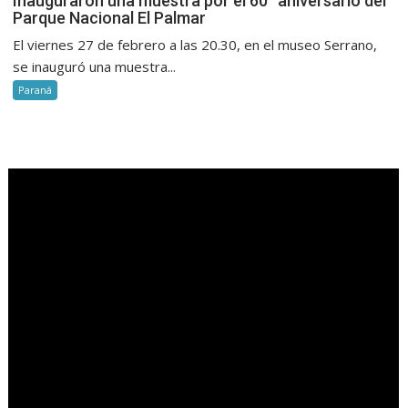
Inauguraron una muestra por el 60° aniversario del
Parque Nacional El Palmar
El viernes 27 de febrero a las 20.30, en el museo Serrano,
se inauguró una muestra...
Paraná
.