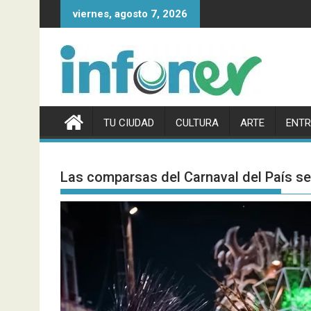
Saltar
viernes, agosto 7, 2026
al
contenido
TU CIUDAD
CULTURA
ARTE
ENTR
Las comparsas del Carnaval del País se