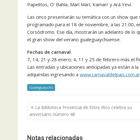
Papelitos, O’ Bahía, Marí Marí, Kamarr y Ará Yeví.
Las cinco presentarán su temática con un show que s
programado para el 18 de noviembre, a las 21:00, e
Corsódromo. Ese día, mostrarán un adelanto de lo qu
el gran show del verano gualeguaychuense.
Fechas de carnaval
7, 14, 21 y 28 enero; 4, 11 y 25 de febrero más el f
Las entradas y ubicaciones anticipadas ya están a la
adquiridas ingresando a
www.carnavaldelpais.com.ar
Gualeguaychú
Navegación
La Biblioteca Provincial de Entre Ríos celebra su
de
aniversario número 48
entradas
Notas relacionadas