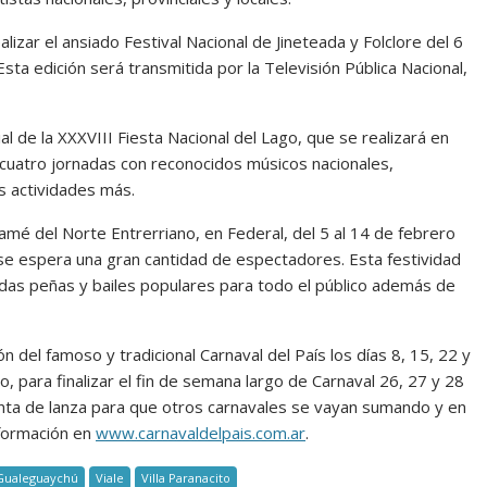
lizar el ansiado Festival Nacional de Jineteada y Folclore del 6
sta edición será transmitida por la Televisión Pública Nacional,
al de la XXXVIII Fiesta Nacional del Lago, que se realizará en
 cuatro jornadas con reconocidos músicos nacionales,
s actividades más.
mamé del Norte Entrerriano, en Federal, del 5 al 14 de febrero
 se espera una gran cantidad de espectadores. Esta festividad
idas peñas y bailes populares para todo el público además de
n del famoso y tradicional Carnaval del País los días 8, 15, 22 y
, para finalizar el fin de semana largo de Carnaval 26, 27 y 28
nta de lanza para que otros carnavales se vayan sumando y en
nformación en
www.carnavaldelpais.com.ar
.
Gualeguaychú
Viale
Villa Paranacito