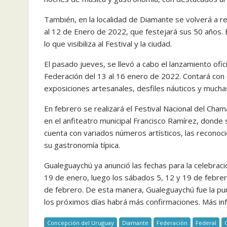
También, en la localidad de Diamante se volverá a rea
al 12 de Enero de 2022, que festejará sus 50 años. E
lo que visibiliza al Festival y la ciudad.
El pasado jueves, se llevó a cabo el lanzamiento ofici
Federación del 13 al 16 enero de 2022. Contará con
exposiciones artesanales, desfiles náuticos y mucha
En febrero se realizará el Festival Nacional del Cha
en el anfiteatro municipal Francisco Ramírez, donde
cuenta con variados números artísticos, las reconoc
su gastronomía típica.
Gualeguaychú ya anunció las fechas para la celebració
19 de enero, luego los sábados 5, 12 y 19 de febrero
de febrero. De esta manera, Gualeguaychú fue la pu
los próximos días habrá más confirmaciones. Más i
Concepción del Uruguay
Diamante
Federación
Federal