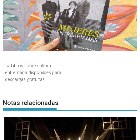
Navegación
Libros sobre cultura
de
entrerriana disponibles para
entradas
descargas gratuitas
Notas relacionadas