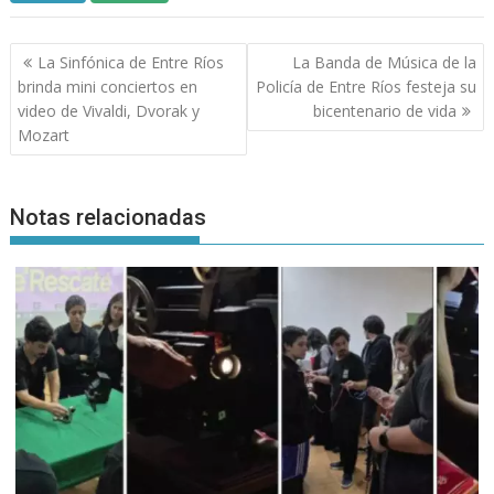
Navegación
La Sinfónica de Entre Ríos
La Banda de Música de la
de
brinda mini conciertos en
Policía de Entre Ríos festeja su
entradas
video de Vivaldi, Dvorak y
bicentenario de vida
Mozart
Notas relacionadas