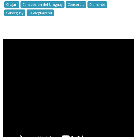
Chajarí
Concepción del Uruguay
Concordia
Diamante
Gualeguay
Gualeguaychú
.