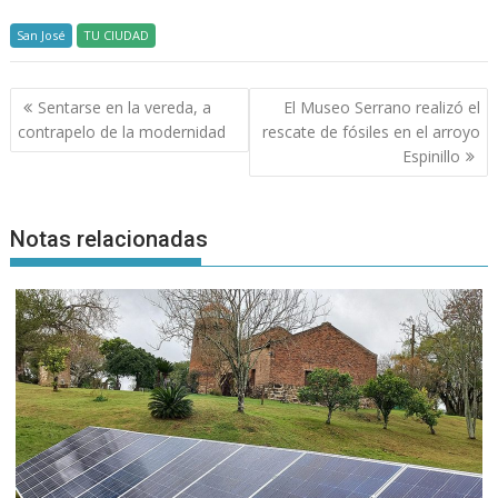
San José
TU CIUDAD
Navegación
Sentarse en la vereda, a
El Museo Serrano realizó el
de
contrapelo de la modernidad
rescate de fósiles en el arroyo
entradas
Espinillo
Notas relacionadas