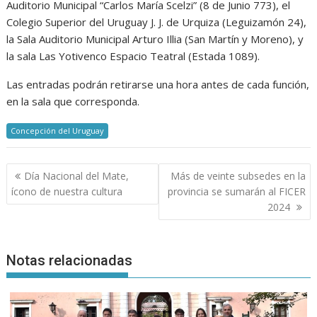
Auditorio Municipal “Carlos María Scelzi” (8 de Junio 773), el
Colegio Superior del Uruguay J. J. de Urquiza (Leguizamón 24),
la Sala Auditorio Municipal Arturo Illia (San Martín y Moreno), y
la sala Las Yotivenco Espacio Teatral (Estada 1089).
Las entradas podrán retirarse una hora antes de cada función,
en la sala que corresponda.
Concepción del Uruguay
Navegación
Día Nacional del Mate,
Más de veinte subsedes en la
de
ícono de nuestra cultura
provincia se sumarán al FICER
entradas
2024
Notas relacionadas