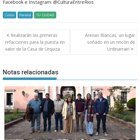
Facebook e Instagram: @CulturaEntreRios
Colón
Paraná
TU CIUDAD
Navegación
Realizarán las primeras
Arenas Blancas, un lugar
de
refacciones para la puesta en
soñado en un rincón de
entradas
valor de la Casa de Urquiza
Urdinarrain
Notas relacionadas