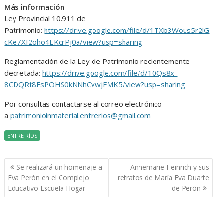
Más información
Ley Provincial 10.911 de
Patrimonio:
https://drive.google.com/file/d/1TXb3Wous5r2lG
cKe7XI2oho4EKcrPj0a/view?usp=sharing
Reglamentación de la Ley de Patrimonio recientemente
decretada:
https://drive.google.com/file/d/10Qs8x-
8CDQRt8FsPOHS0kNNhCvwjEMK5/view?usp=sharing
Por consultas contactarse al correo electrónico
a
patrimonioinmaterial.entrerios@gmail.com
ENTRE RÍOS
Navegación
Se realizará un homenaje a
Annemarie Heinrich y sus
de
Eva Perón en el Complejo
retratos de María Eva Duarte
entradas
Educativo Escuela Hogar
de Perón