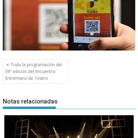
Navegación
Toda la programación del
de
39º edición del Encuentro
entradas
Entrerriano de Teatro
Notas relacionadas