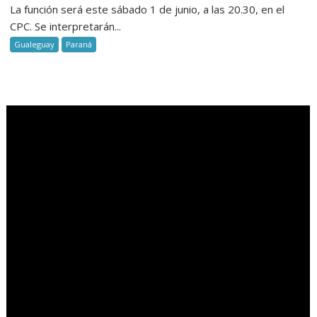
La función será este sábado 1 de junio, a las 20.30, en el
CPC. Se interpretarán...
Gualeguay
Paraná
.