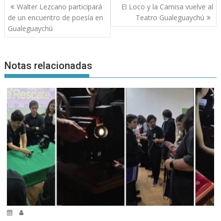
Navegación
Walter Lezcano participará
El Loco y la Camisa vuelve al
de
de un encuentro de poesía en
Teatro Gualeguaychú
entradas
Gualeguaychú
Notas relacionadas