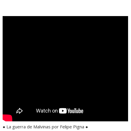
.
● La guerra de Malvinas por Felipe Pigna ●