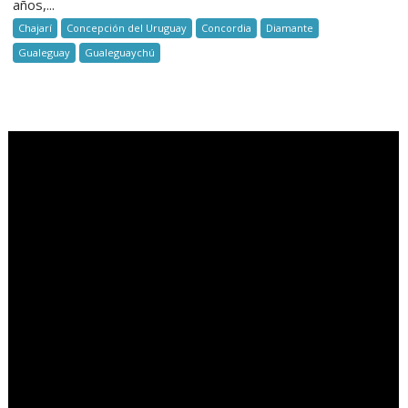
años,...
Chajarí
Concepción del Uruguay
Concordia
Diamante
Gualeguay
Gualeguaychú
.