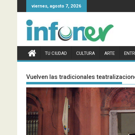
Saltar
viernes, agosto 7, 2026
al
contenido
TU CIUDAD
CULTURA
ARTE
ENTR
Vuelven las tradicionales teatralizacio