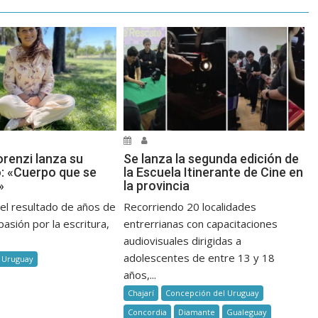
orenzi lanza su
Se lanza la segunda edición de
o: «Cuerpo que se
la Escuela Itinerante de Cine en
»
la provincia
 el resultado de años de
Recorriendo 20 localidades
pasión por la escritura,
entrerrianas con capacitaciones
audiovisuales dirigidas a
adolescentes de entre 13 y 18
 Uruguay
años,...
Chajarí
Concepción del Uruguay
Concordia
Diamante
Gualeguay