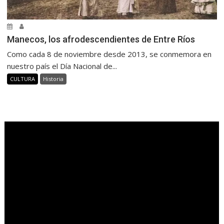
Manecos, los afrodescendientes de Entre Ríos
Como cada 8 de noviembre desde 2013, se conmemora en
nuestro país el Día Nacional de...
CULTURA
Historia
.