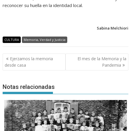
reconocer su huella en la identidad local.
Sabina Melchiori
CULTURA
Memoria, Verdad y Justicia
Navegación
Ejerzamos la memoria
El mes de la Memoria y la
de
desde casa
Pandemia
entradas
Notas relacionadas