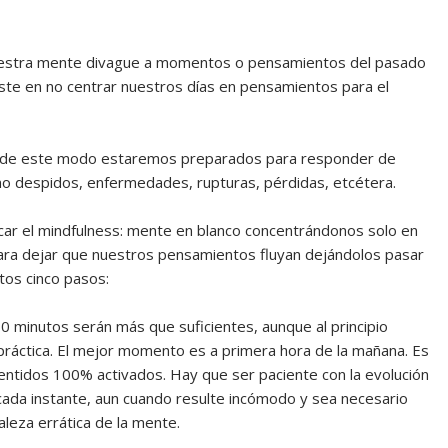
uestra mente divague a momentos o pensamientos del pasado
ste en no centrar nuestros días en pensamientos para el
te de este modo estaremos preparados para responder de
mo despidos, enfermedades, rupturas, pérdidas, etcétera.
car el mindfulness: mente en blanco concentrándonos solo en
para dejar que nuestros pensamientos fluyan dejándolos pasar
stos cinco pasos:
: 30 minutos serán más que suficientes, aunque al principio
ráctica. El mejor momento es a primera hora de la mañana. Es
entidos 100% activados. Hay que ser paciente con la evolución
cada instante, aun cuando resulte incómodo y sea necesario
aleza errática de la mente.